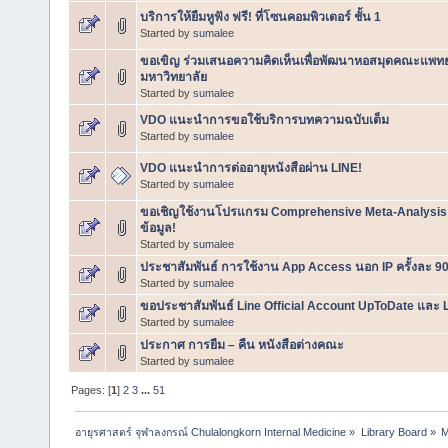
บริการให้ยืมหูฟัง ฟรี! ที่โซนคอมพิวเตอร์ ชั้น 1
Started by
sumalee
ขอเขิญ ร่วมเสนอความคิดเห็นเพื่อพัฒนาหอสมุดคณะแพท
มหาวิทยาลัย
Started by
sumalee
VDO แนะนำการขอใช้บริการบทความฉบับเต็ม
Started by
sumalee
VDO แนะนำการต่ออายุหนังสือผ่าน LINE!
Started by
sumalee
ขอเชิญใช้งานโปรแกรม Comprehensive Meta-Analysis (
ข้อมูล!
Started by
sumalee
ประชาสัมพันธ์ การใช้งาน App Access นอก IP ครั้งละ 90 
Started by
sumalee
ขอประชาสัมพันธ์ Line Official Account UpToDate และ
Started by
sumalee
ประกาศ การยืม – คืน หนังสือต่างคณะ
Started by
sumalee
Pages: [
1
]
2
3
...
51
อายุรศาสตร์ จุฬาลงกรณ์ Chulalongkorn Internal Medicine
»
Library Board
»
M