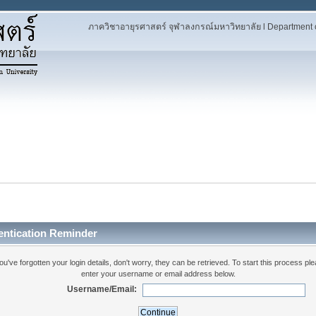
ภาควิชาอายุรศาสตร์ จุฬาลงกรณ์มหาวิทยาลัย l Department of
entication Reminder
you've forgotten your login details, don't worry, they can be retrieved. To start this process pl
enter your username or email address below.
Username/Email: