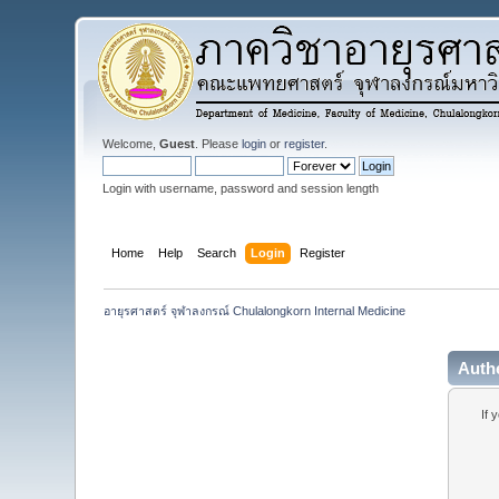
Welcome,
Guest
. Please
login
or
register
.
Login with username, password and session length
Home
Help
Search
Login
Register
อายุรศาสตร์ จุฬาลงกรณ์ Chulalongkorn Internal Medicine
Auth
If 