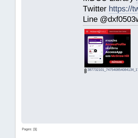
Twitter
https://
Line @dxf0503
387732101_747540854084134_17
Pages: [
1
]