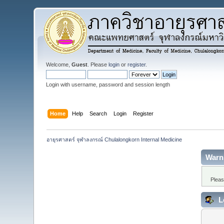
Welcome,
Guest
. Please
login
or
register
.
Login with username, password and session length
Home
Help
Search
Login
Register
อายุรศาสตร์ จุฬาลงกรณ์ Chulalongkorn Internal Medicine
Warn
Pleas
L