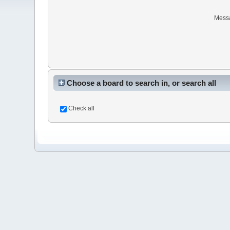
Mess
Choose a board to search in, or search all
Check all